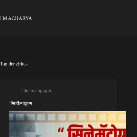
Skip
to
content
I M ACHARYA
Tag
der zirkus
Cinematograph
‘सिटीलाइट्स’