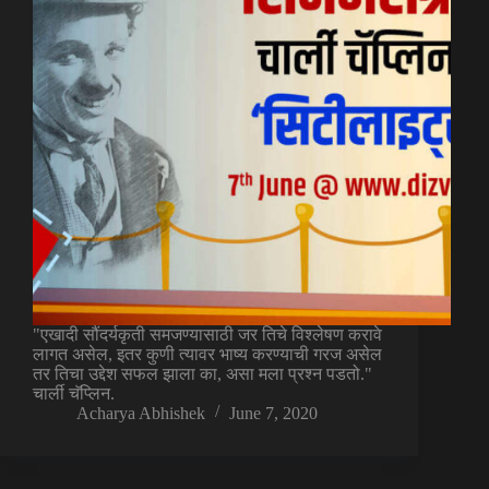
"एखादी सौंदर्यकृती समजण्यासाठी जर तिचे विश्लेषण करावे
लागत असेल, इतर कुणी त्यावर भाष्य करण्याची गरज असेल
तर तिचा उद्देश सफल झाला का, असा मला प्रश्न पडतो."
चार्ली चॅप्लिन.
Acharya Abhishek
June 7, 2020