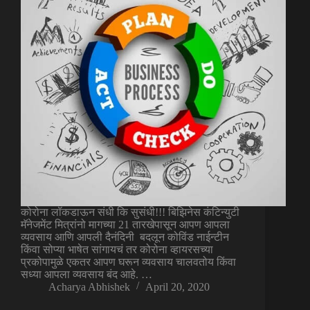
कोरोना लॉकडाऊन संधी कि सुसंधी!!! बिझिनेस कंटिन्युटी
मॅनेजमेंट मित्रांनो मागच्या 21 तारखेपासून आपण आपला
व्यवसाय आणि आपली दैनंदिनी बदलून कोविंड नाईन्टीन
किंवा सोप्या भाषेत सांगायचं तर कोरोना व्हायरसच्या
प्रकोपामुळे एकतर आपण घरून व्यवसाय चालवतोय किंवा
सध्या आपला व्यवसाय बंद आहे. …
Acharya Abhishek
April 20, 2020