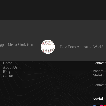
gpur Metro Work is in
How Does Animation Work?
Home
Contact 
About Us
Phone:
+
Blog
Mobile:
Contact
Contact 
Social 